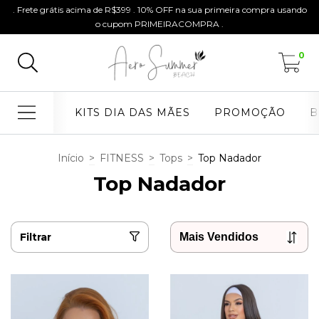
. Frete grátis acima de R$399 . 10% OFF na sua primeira compra usando
o cupom PRIMEIRACOMPRA .
0
KITS DIA DAS MÃES
PROMOÇÃO
B
Início
>
FITNESS
>
Tops
>
Top Nadador
Top Nadador
Filtrar