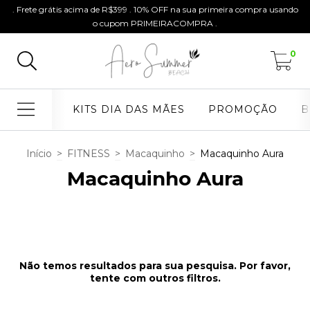
. Frete grátis acima de R$399 . 10% OFF na sua primeira compra usando
o cupom PRIMEIRACOMPRA .
0
KITS DIA DAS MÃES
PROMOÇÃO
B
Início
>
FITNESS
>
Macaquinho
>
Macaquinho Aura
Macaquinho Aura
Não temos resultados para sua pesquisa. Por favor,
tente com outros filtros.